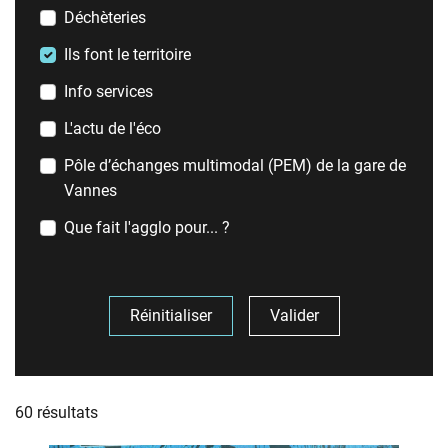
Déchèteries
Ils font le territoire
Info services
L'actu de l'éco
Pôle d’échanges multimodal (PEM) de la gare de
Vannes
Que fait l'agglo pour... ?
Réinitialiser
Valider
Liste des actualités
60 résultats