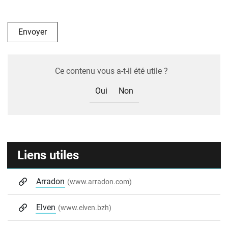
Ce contenu vous a-t-il été utile ?
Oui
Non
Informations complémentaires
Liens utiles
Arradon
(www.arradon.com)
Elven
(www.elven.bzh)