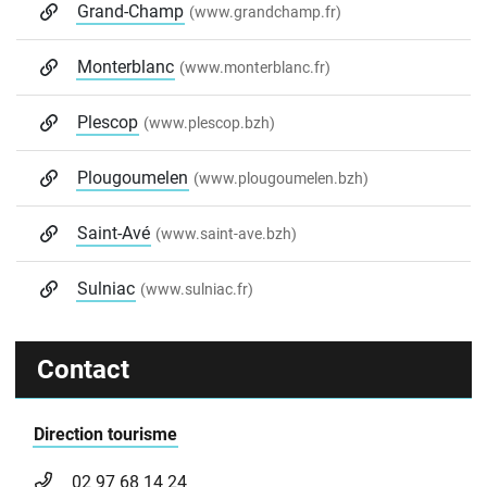
Grand-Champ
(www.grandchamp.fr)
Monterblanc
(www.monterblanc.fr)
Plescop
(www.plescop.bzh)
Plougoumelen
(www.plougoumelen.bzh)
Saint-Avé
(www.saint-ave.bzh)
Sulniac
(www.sulniac.fr)
Contact
Direction tourisme
02 97 68 14 24