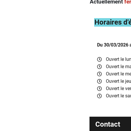
Actuellement
fe
Horaires d'
Du 30/03/2026 
Ouvert le lu
Ouvert le ma
Ouvert le me
Ouvert le je
Ouvert le ve
Ouvert le s
Informati
Contact