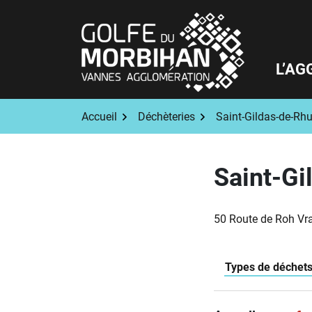
Aller
au
contenu
L’AG
Accueil
Déchèteries
Saint-Gildas-de-Rh
Saint-Gi
50 Route de Roh Vra
Types de déchets