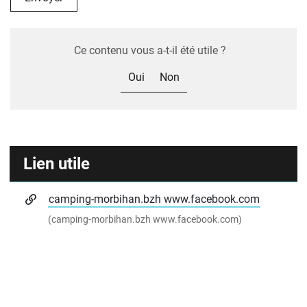
Ce contenu vous a-t-il été utile ?
Oui
Non
Informations complémentaires
Lien utile
camping-morbihan.bzh www.facebook.com
(camping-morbihan.bzh www.facebook.com)